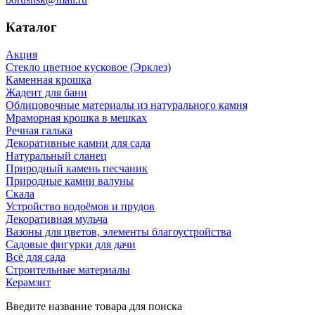
Каталог
Акция
Стекло цветное кусковое (Эрклез)
Каменная крошка
Жадеит для бани
Облицовочные материалы из натурального камня
Мраморная крошка в мешках
Речная галька
Декоративные камни для сада
Натуральный сланец
Природный камень песчаник
Природные камни валуны
Скала
Устройство водоёмов и прудов
Декоративная мульча
Вазоны для цветов, элементы благоустройства
Садовые фигурки для дачи
Всё для сада
Строительные материалы
Керамзит
Введите название товара для поиска